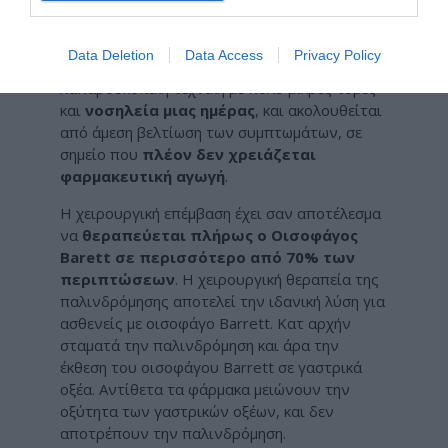
λύση η χειρουργική επέμβαση θεραπείας της
παλινδρόμησης είναι η επιλογή εκλογής. Η
Data Deletion
Data Access
Privacy Policy
επέμβαση για την παλινδρόμηση γίνεται με
λαπαροσκοπική τεχνική με πολύ μικρές τομές
και
νοσηλεία μιας ημέρας
, και ακολουθείται
από άμεση βελτίωση των συμπτωμάτων, σε
σημείο που
πλέον δεν χρειάζεται
φαρμακευτική αγωγή
.
Η χειρουργική επέμβαση έχει σαν αποτέλεσμα
να
θεραπεύεται πλήρως ο Οισοφάγος
Barett σε περισσότερο από 70% των
περιπτώσεων
. Η χειρουργική θεραπεία της
παλινδρόμησης αποτελεί την ιδανική λύση για
ασθενείς με οισοφάγο Barrett. Κατ αρχήν
σταματά την παλινδρόμηση και άρα την
έκθεση του οισοφάγου Barrett σε γαστρικά
οξέα. Αντίθετα τα φάρμακα μειώνουν την
οξύτητα των γαστρικών οξέων, και δεν
αποτρέπουν την παλινδρόμηση.