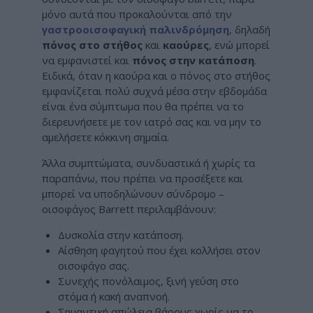
μόνο αυτά που προκαλούνται από την
γαστροοισοφαγική παλινδρόμηση
, δηλαδή
πόνος στο στήθος
και
καούρες
, ενώ μπορεί
να εμφανιστεί και
πόνος στην κατάποση
.
Ειδικά, όταν η καούρα και ο πόνος στο στήθος
εμφανίζεται πολύ συχνά μέσα στην εβδομάδα
είναι ένα σύμπτωμα που θα πρέπει να το
διερευνήσετε με τον ιατρό σας και να μην το
αμελήσετε κόκκινη σημαία.
Άλλα συμπτώματα, συνδυαστικά ή χωρίς τα
παραπάνω, που πρέπει να προσέξετε και
μπορεί να υποδηλώνουν σύνδρομο –
οισοφάγος Barrett περιλαμβάνουν:
Δυσκολία στην κατάποση.
Αίσθηση φαγητού που έχει κολλήσει στον
οισοφάγο σας.
Συνεχής πονόλαιμος, ξινή γεύση στο
στόμα ή κακή αναπνοή.
Σημαντική απώλεια βάρους χωρίς να το