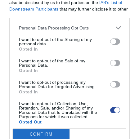
λαμβάνονται καθημερινά εφ’ όρου ζωής, και
also be disclosed by us to third parties on the
IAB’s List of
μπορούν να συνδυαστούν με αντιόξινα
Downstream Participants
that may further disclose it to other
(
Gaviscon
,
Maalox
,
Aludrox
κτλ). Το
third parties.
συνεχόμενο κόστος από την αγορά αυτών
Personal Data Processing Opt Outs
των φαρμάκων, οι πιθανές μακροχρόνιες
παρενέργειες καθώς και η “ταλαιπωρία” από
I want to opt-out of the Sharing of my
την εφ όρου ζωής χρήσης των φαρμάκων
personal data.
οδηγούν πολλούς ασθενίς στο να
Opted In
αναζητήσουν μόνιμη λύση για τον Οισοφάγο
I want to opt-out of the Sale of my
Barrett
Personal Data.
Opted In
Λαπαροσκοπική
I want to opt-out of processing my
Αποκατάσταση
Personal Data for Targeted Advertising.
Διαφραγματοκήλης
Opted In
I want to opt-out of Collection, Use,
Όπως έχει αναφερθεί και παραπάνω η
Retention, Sale, and/or Sharing of my
Γαστροοισοφαγική Παλινδρόμηση αποτελεί
Personal Data that Is Unrelated with the
Purposes for which it was collected.
βασικό παράγοντα ανάπτυξης οισοφάγου
Opted Out
Barrett γι αυτό και θα πρέπει πρωτίστως να
θεραπεύεται η ΓΟΠΝ. Όταν τα φάρμακα
CONFIRM
αποτυγχάνουν ή ο ασθενής επιθυμεί οριστική