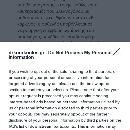
υποβλεννογόνιας εκτομής, καθώς και ο
καυτηριασμός του βλεννογόνου με
ραδιοσυχνότητες. Εφόσον αναπτυχθεί
καρκίνος, ο ασθενής υποβάλλεται σε
χειρουργική επέμβαση αφαίρεσης του
οισοφάγου, συνήθως σε συνδυασμό με
χημειοθεραπεία και πιθανώς ακτινοβολία.
Παρακάτω αναλύονται αναλυτικά όλες οι
drkourkoulos.gr -
Do Not Process My Personal
εναλλακτικές
Information
Φαρμακευτική Θεραπεία
If you wish to opt-out of the sale, sharing to third parties, or
Παλινδρόμησης
processing of your personal or sensitive information for
targeted advertising by us, please use the below opt-out
Τα φάρμακα που μειώνουν την οξύτητα του
section to confirm your selection. Please note that after your
γαστρικού υγρού (
Losec
,
Laprazol
,
Nexium
opt-out request is processed you may continue seeing
κτλ), είναι πολύ σημαντικά για να
interest-based ads based on personal information utilized by
επιβραδυνθεί ο Οισοφάγος
Barrett
, αφού
us or personal information disclosed to third parties prior to
μειώνουν την έκθεση της περιοχής σε οξύ το
your opt-out. You may separately opt-out of the further
οποίο μπορεί να οδηγήσει σε πιο εκτεταμένες
disclosure of your personal information by third parties on the
και σοβαρότερες βλάβες. Πρέπει να
IAB’s list of downstream participants. This information may