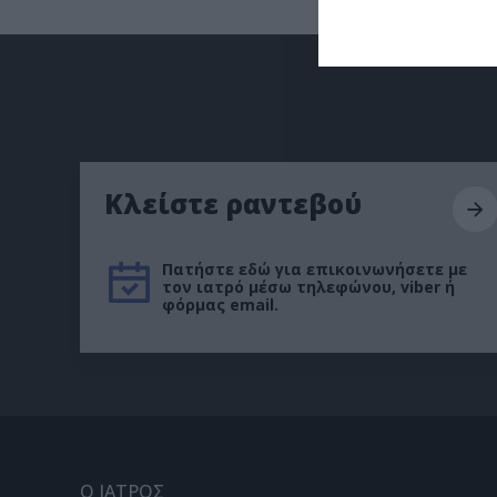
Κλείστε ραντεβού
Πατήστε εδώ για επικοινωνήσετε με
τον ιατρό μέσω τηλεφώνου, viber ή
φόρμας email.
Ο ΙΑΤΡΟΣ