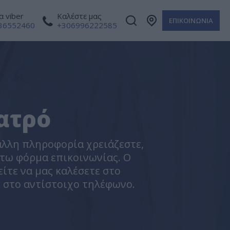
 viber
Καλέστε μας
ΕΠΙΚΟΙΝΩΝΙΑ
36552460
+306996222585
ατρό
άλλη πληροφορία χρειάζεστε,
τω φόρμα επικοινωνίας. Ο
είτε να μας καλέσετε στο
r στο αντίστοιχο τηλέφωνο.