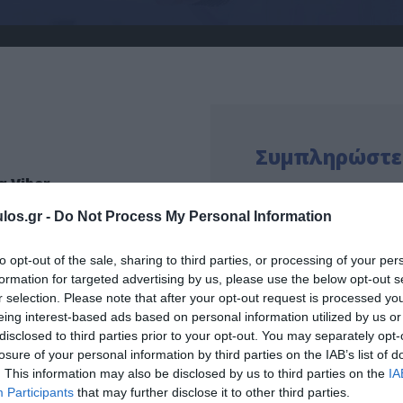
Συμπληρώστε
 Viber
6552460
Ονοματεπώνυμο*
los.gr -
Do Not Process My Personal Information
to opt-out of the sale, sharing to third parties, or processing of your per
formation for targeted advertising by us, please use the below opt-out s
Τηλέφωνο*
r selection. Please note that after your opt-out request is processed y
eing interest-based ads based on personal information utilized by us or
disclosed to third parties prior to your opt-out. You may separately opt-
3, 85100, Ρόδος
losure of your personal information by third parties on the IAB’s list of
 Πέμπτη-Παρασκευή κάθε μήνα
. This information may also be disclosed by us to third parties on the
IA
Email*
 με ραντεβού
Participants
that may further disclose it to other third parties.