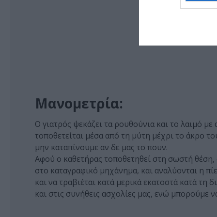
Μανομετρία:
Ο γιατρός ψεκάζει τα ρουθούνια και το λαιμό με
τοποθετείται μέσα από τη μύτη μέχρι το άκρο το
μην καταπίνουμε αν δε μας το πουν.
Αφού ο καθετήρας τοποθετηθεί στη σωστή θέση, ο 
στο καταγραφικό μηχάνημα, και αναλύονται η πί
και να τραβιέται κατά μερικά εκατοστά κατά τη 
και στις συνήθεις ασχολίες μας, ενώ μπορούμε ν