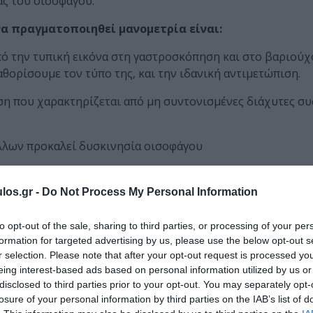
ας του οισοφάγου.
α πραγματοποιηθεί μανομετρία είναι:
από την τυπική εικόνα στη γαστροσκόπηση και στο βαριούχ
καθορίσουμε τον τύπο της, και την ιδανική αντιμετώπιση.
ηση που χαρακτηρίζεται από μη συντονισμένες διάχυτες σ
λλων προκαλεί δυσκινησία οισοφάγου
ική επέμβαση
: Ίσως η πιο συχνή ένδειξη για να πραγματο
 λόγω αυξημένων πιέσεων στην περιοχή της επέμβασης. Η
los.gr -
Do Not Process My Personal Information
άποση, και επιβάλλει την αλλαγή επιλογής επέμβασης, απ
ται από χαμηλότερα ποσοστά δυσφαγίας.
to opt-out of the sale, sharing to third parties, or processing of your per
formation for targeted advertising by us, please use the below opt-out s
r selection. Please note that after your opt-out request is processed y
eing interest-based ads based on personal information utilized by us or
disclosed to third parties prior to your opt-out. You may separately opt-
losure of your personal information by third parties on the IAB’s list of