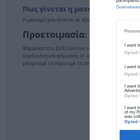
participants
Πως γίνεται η μανομετρία;
Downstream 
Η μανομετρία γίνεται σε εξωτερική βάση, και δε
Persona
Προετοιμασία:
I want t
Φάρμακα που βελτιώνουν την κινητικότητα του οι
Opted 
καρδιολογικά φάρμακα, γι’ αυτό καλό είναι να συ
μπορούμε να πάρουμε τα απαραίτητα φάρμακα μας
I want t
Opted 
I want 
Advertis
Opted 
I want t
of my P
was col
Opted 