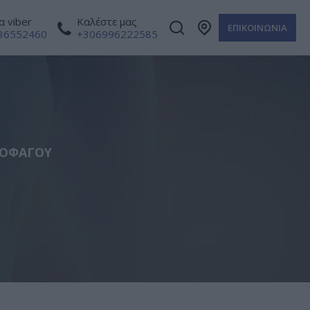
 viber
Καλέστε μας
ΕΠΙΚΟΙΝΩΝΙΑ
36552460
+306996222585
ΣΟΦΆΓΟΥ