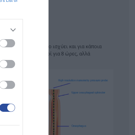
B’s List of
λά ανεκτή.
την εξέταση. Το ίδιο ισχύει και για κάποια
ασης μένουμε νηστικοί για 8 ώρες, αλλά