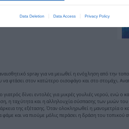
Data Deletion
Data Access
Privacy Policy
 αναισθητικό spray για να μειωθεί η ενόχληση από την τοπ
υ να φτάσει στον κατώτερο οισοφάγο και στο στομάχι. Αν
γιατρός δίνει εντολές για μικρές γουλιές νερού, ενώ ο κα
εση, η ταχύτητα και η αλληλουχία σύσπασης των μυών του
διάρκεια της εξέτασης. Όταν ολοκληρωθεί η μανομετρία ο κ
α φάμε και να πιούμε μόλις περάσει η δράση του τοπικού 