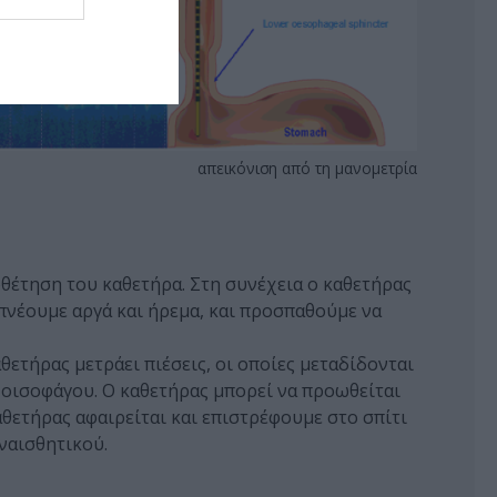
απεικόνιση από τη μανομετρία
οθέτηση του καθετήρα. Στη συνέχεια ο καθετήρας
απνέουμε αργά και ήρεμα, και προσπαθούμε να
θετήρας μετράει πιέσεις, οι οποίες μεταδίδονται
 οισοφάγου. Ο καθετήρας μπορεί να προωθείται
αθετήρας αφαιρείται και επιστρέφουμε στο σπίτι
αναισθητικού.