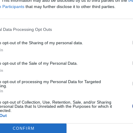
. This information may also be disclosed by us to third parties on the
IA
Participants
that may further disclose it to other third parties.
 χρειάζεται γαστροσκόπηση ή μέθη. Συνήθως είναι πολύ κα
l Data Processing Opt Outs
o opt-out of the Sharing of my personal data.
σοφάγου θα πρέπει να μην λαμβάνονται για 2-3 μέρες πριν 
In
νεννοούμαστε από πριν με το γιατρό μας. Τη μέρα της εξέτ
 με λίγο νερό.
o opt-out of the Sale of my Personal Data.
In
to opt-out of processing my Personal Data for Targeted
ing.
In
o opt-out of Collection, Use, Retention, Sale, and/or Sharing
ersonal Data that Is Unrelated with the Purposes for which it
lected.
Out
CONFIRM