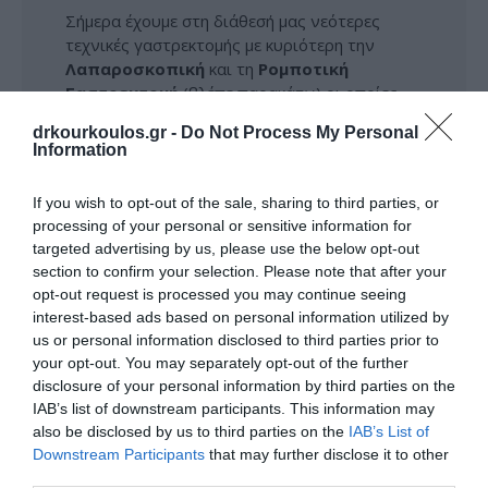
Σήμερα έχουμε στη διάθεσή μας νεότερες
τεχνικές γαστρεκτομής με κυριότερη την
Λαπαροσκοπική
και τη
Ρομποτική
Γαστρεκτομή
(βλέπε παρακάτω) οι οποίες
όταν εφαρμόζονται από Χειρουργούς με
drkourkoulos.gr -
Do Not Process My Personal
μεγάλη εμπειρία και εξειδίκευση τότε
Information
μειώνονται σημαντικά τα μειονεκτήματα από
την ανοικτή γαστρεκτομή ενώ ταυτόχρονα
If you wish to opt-out of the sale, sharing to third parties, or
επιτυγχάνεται και καλύτερο ογκολογικό
processing of your personal or sensitive information for
αποτέλεσμα αλλά και πιθανότητα για
targeted advertising by us, please use the below opt-out
λιγότερες επιπλοκές.
section to confirm your selection. Please note that after your
opt-out request is processed you may continue seeing
interest-based ads based on personal information utilized by
us or personal information disclosed to third parties prior to
your opt-out. You may separately opt-out of the further
ΕΠΙΚΟΙΝΩΝΗΣΤΕ ΜΕ ΤΟΝ ΙΑΤΡΟ
disclosure of your personal information by third parties on the
IAB’s list of downstream participants. This information may
also be disclosed by us to third parties on the
IAB’s List of
Downstream Participants
that may further disclose it to other
third parties.