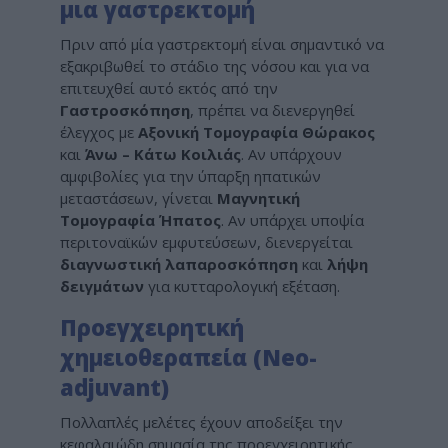
μια γαστρεκτομή
Πριν από μία γαστρεκτομή είναι σημαντικό να
εξακριβωθεί το στάδιο της νόσου και για να
επιτευχθεί αυτό εκτός από την
Γαστροσκόπηση
, πρέπει να διενεργηθεί
έλεγχος με
Αξονική Τομογραφία Θώρακος
και
Άνω – Κάτω Κοιλιάς
. Αν υπάρχουν
αμφιβολίες για την ύπαρξη ηπατικών
μεταστάσεων, γίνεται
Μαγνητική
Τομογραφία Ήπατος
. Αν υπάρχει υποψία
περιτοναϊκών εμφυτεύσεων, διενεργείται
διαγνωστική λαπαροσκόπηση
και
λήψη
δειγμάτων
για κυτταρολογική εξέταση.
Προεγχειρητική
χημειοθεραπεία (Neo-
adjuvant)
Πολλαπλές μελέτες έχουν αποδείξει την
κεφαλαιώδη σημασία της προεγχειρητικής