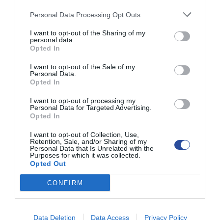
Νεότερες τεχνικές
Personal Data Processing Opt Outs
Λαπαροσκοπική
I want to opt-out of the Sharing of my
Γαστρεκτομή
personal data.
Opted In
Η λαπαροσκοπική γαστρεκτομή είναι η
I want to opt-out of the Sale of my
προτιμώμενη επέμβαση θεραπείας
καρκίνου
Personal Data.
στομάχου
, από χειρουργούς με εξειδίκευση
Opted In
στη Χειρουργική Ογκολογία του
Γαστρεντερικού και στη Λαπαροσκοπική
I want to opt-out of processing my
Personal Data for Targeted Advertising.
Χειρουργική.
Opted In
Ολόκληρη η επέμβαση γίνεται μέσα από 4-5
I want to opt-out of Collection, Use,
τομές στην κοιλιά, της τάξης του μισού με
Retention, Sale, and/or Sharing of my
Personal Data that Is Unrelated with the
ενός εκατοστού. Στο τέλος της επέμβασης μια
Purposes for which it was collected.
από τις τομές επεκτείνεται στα 3-4 εκατοστά
Opted Out
για να αφαιρεθεί το τμήμα του στομάχου που
περιέχει τον καρκίνο.
CONFIRM
Η
Λαπαροσκοπική Γαστρεκτομή
προσφέρει άριστο ογκολογικό αποτέλεσμα, με
Data Deletion
Data Access
Privacy Policy