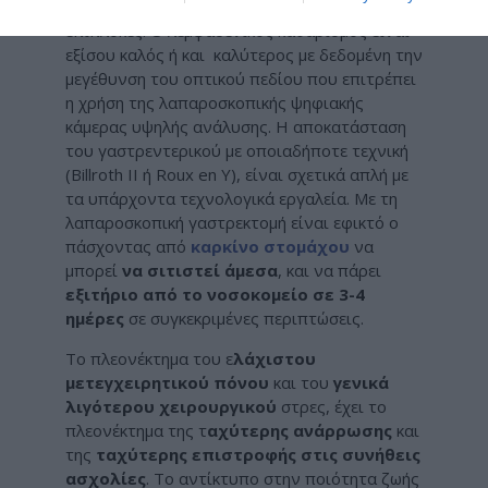
ελάχιστο πόνο και λιγότερο κίνδυνο για
επιπλοκές. Ο λεμφαδενικος καθαρισμός είναι
εξίσου καλός ή και καλύτερος με δεδομένη την
μεγέθυνση του οπτικού πεδίου που επιτρέπει
η χρήση της λαπαροσκοπικής ψηφιακής
κάμερας υψηλής ανάλυσης. Η αποκατάσταση
του γαστρεντερικού με οποιαδήποτε τεχνική
(Billroth II ή Roux en Y), είναι σχετικά απλή με
τα υπάρχοντα τεχνολογικά εργαλεία. Με τη
λαπαροσκοπική γαστρεκτομή είναι εφικτό ο
πάσχοντας από
καρκίνο στομάχου
να
μπορεί
να σιτιστεί άμεσα
, και να πάρει
εξιτήριο από το νοσοκομείο σε 3-4
ημέρες
σε συγκεκριμένες περιπτώσεις.
Το πλεονέκτημα του ε
λάχιστου
μετεγχειρητικού πόνου
και του
γενικά
λιγότερου χειρουργικού
στρες, έχει το
πλεονέκτημα της τ
αχύτερης ανάρρωσης
και
της
ταχύτερης επιστροφής στις συνήθεις
ασχολίες
. Το αντίκτυπο στην ποιότητα ζωής