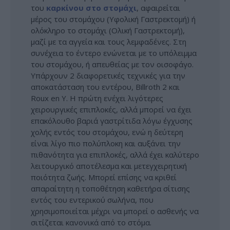
του
καρκίνου στο στομάχι
, αφαιρείται
μέρος του στομάχου (Υφολική Γαστρεκτομή) ή
ολόκληρο το στομάχι (Ολική Γαστρεκτομή),
μαζί με τα αγγεία και τους λεμφαδένες. Στη
συνέχεια το έντερο ενώνεται με το υπόλειμμα
του στομάχου, ή απευθείας με τον οισοφάγο.
Υπάρχουν 2 διαφορετικές τεχνικές για την
αποκατάσταση του εντέρου, Billroth 2 και
Roux en Y. Η πρώτη ενέχει λιγότερες
χειρουργικές επιπλοκές, αλλά μπορεί να έχει
επακόλουθο βαριά γαστρίτιδα λόγω έγχυσης
χολής εντός του στομάχου, ενώ η δεύτερη
είναι λίγο πιο πολύπλοκη και αυξάνει την
πιθανότητα για επιπλοκές, αλλά έχει καλύτερο
λειτουργικό αποτέλεσμα και μετεγχειρητική
ποιότητα ζωής. Μπορεί επίσης να κριθεί
απαραίτητη η τοποθέτηση καθετήρα σίτισης
εντός του εντερικού σωλήνα, που
χρησιμοποιείται μέχρι να μπορεί ο ασθενής να
σιτίζεται κανονικά από το στόμα.