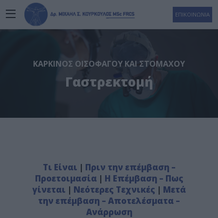
ΕΠΙΚΟΙΝΩΝΙΑ
ΚΑΡΚΊΝΟΣ ΟΙΣΟΦΆΓΟΥ ΚΑΙ ΣΤΟΜΆΧΟΥ
Γαστρεκτομή
Τι Είναι
|
Πριν την επέμβαση –
Προετοιμασία
|
Η Επέμβαση – Πως
γίνεται
|
Νεότερες Τεχνικές
|
Μετά
την επέμβαση – Αποτελέσματα –
Ανάρρωση