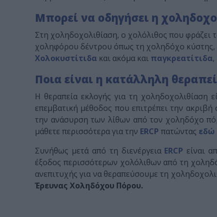
Μπορεί να οδηγήσει η χοληδοχολ
Στη χοληδοχολιθίαση, ο χολόλιθος που φράζει 
χοληφόρου δέντρου όπως τη χοληδόχο κύστης, τ
Χολοκυστίτιδα
και ακόμα και
παγκρεατίτιδα
,
Ποια είναι η κατάλληλη θεραπεί
Η θεραπεία εκλογής για τη χοληδοχολιθίαση ε
επεμβατική μέθοδος που επιτρέπει την ακριβή 
την ανάσυρση των λίθων από τον χοληδόχο πόρ
μάθετε περισσότερα για την
ERCP
πατώντας
εδώ
Συνήθως μετά από τη διενέργεια
ERCP
είναι 
έξοδος περισσότερων χολόλιθων από τη χοληδό
ανεπιτυχής για να θεραπεύσουμε τη χοληδοχολι
Έρευνας Χοληδόχου Πόρου.