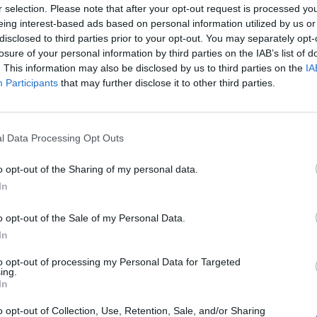
με χολόλιθους δεν έχουν επιπλοκές ή συμπτώματα, αλλά α
r selection. Please note that after your opt-out request is processed y
, είναι πιο πιθανό να τις εμφανίσετε ξανά.
eing interest-based ads based on personal information utilized by us or
λόλιθων σχηματίζονται από την περίσσεια χοληστερόλης στ
disclosed to third parties prior to your opt-out. You may separately opt-
losure of your personal information by third parties on the IAB’s list of
 χοληδοχολιθίαση να επικοινωνήσετε με τον ιατρό σας ώσ
. This information may also be disclosed by us to third parties on the
IA
 κινδύνου και τι εξετάσεις μπορείτε να κάνετε για διάγνω
Participants
that may further disclose it to other third parties.
ΕΠΙΚΟΙΝΩΝΗΣΤΕ ΜΕ ΤΟΝ ΙΑΤΡΟ
l Data Processing Opt Outs
o opt-out of the Sharing of my personal data.
In
o opt-out of the Sale of my Personal Data.
In
χοληδοχολιθίαση;
to opt-out of processing my Personal Data for Targeted
ing.
ι από τον τρόπο εμφάνισης και τα συμπτώματα
. Η
In
ν ηπατικών ενζύμων.
o opt-out of Collection, Use, Retention, Sale, and/or Sharing