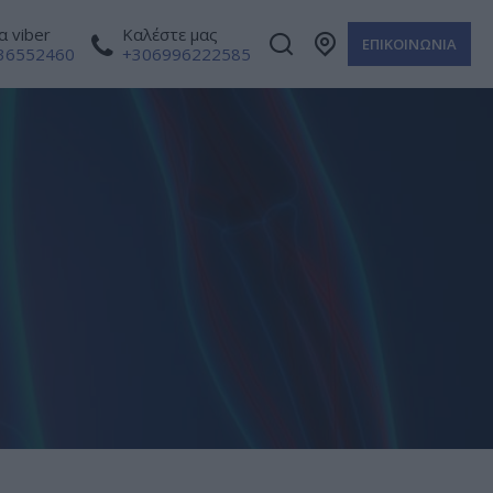
 viber
Καλέστε μας
ΕΠΙΚΟΙΝΩΝΙΑ
36552460
+306996222585