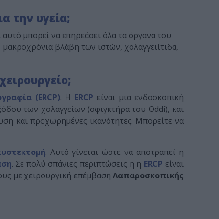
α την υγεία;
αυτό μπορεί να επηρεάσει όλα τα όργανα του
 μακροχρόνια βλάβη των ιστών, χολαγγειίτιδα,
χειρουργείο;
γραφία (ERCP)
. Η
ERCP
είναι μια ενδοσκοπική
όδου των χολαγγείων (σφιγκτήρα του Oddi), και
υση και προχωρημένες ικανότητες. Μπορείτε να
κυστεκτομή
. Αυτό γίνεται ώστε να αποτραπεί η
αση
. Σε πολύ σπάνιες περιπτώσεις η η
ERCP
είναι
θους με χειρουργική επέμβαση
Λαπαροσκοπικής