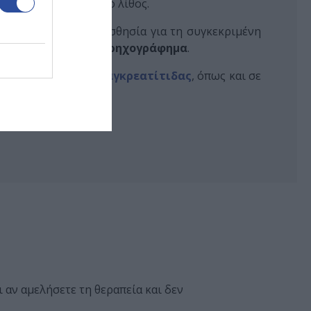
α είναι εμφανής και ο λίθος.
έχει πολύ ψηλή ευαισθησία για τη συγκεκριμένη
ει
ενδοσκοπικό υπερηχογράφημα
.
τη στην περίπτωση
παγκρεατίτιδας
, όπως και σε
 αν αμελήσετε τη θεραπεία και δεν