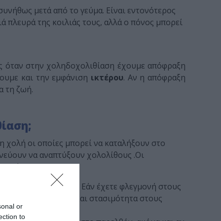
συνήθως μετά από το γεύμα. Είναι εντονότερος
ά πλευρά της κοιλιάς τους, αλλά ο πόνος μπορεί
σης όταν στην χοληδοχολιθίαση έχουμε απόφραξη
χουμε και την εμφάνιση
ικτέρου
. Αν η απόφραξη
α τη ζωή.
ίαση;
η χολή οι οποίες μπορεί να καταλήξουν στο
νεύουν να αναπτύξουν χολολίθους .Οι
ρο είναι:
γήσει και αντίστροφα. Εάν έχετε φλεγμονή στους
βράδυνση της χολής και στασιμότητα στους
sonal or
ection to