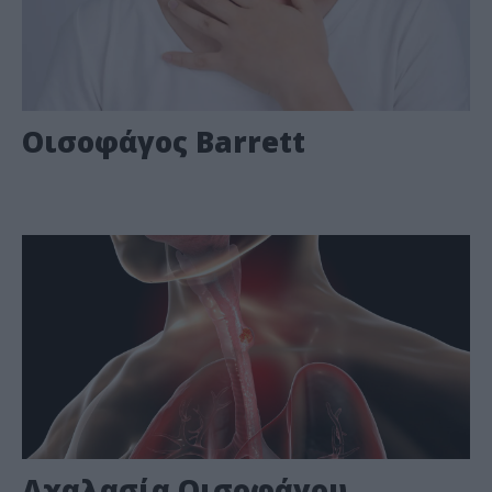
Οισοφάγος Barrett
Αχαλασία Οισοφάγου