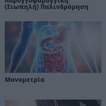
Λαρυγγοφαρυγγική
(Σιωπηλή) Παλινδρόμηση
Μανομετρία