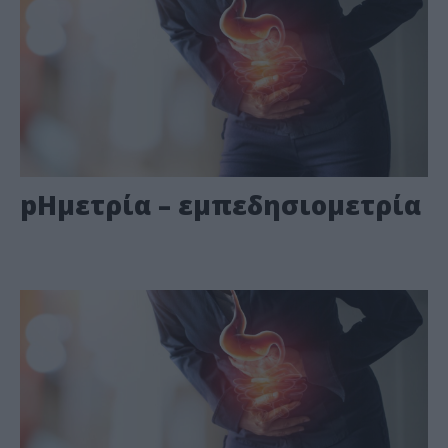
pHμετρία – εμπεδησιομετρία