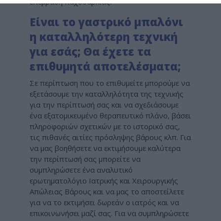
επέμβαση παχυσαρκίας.
Είναι το γαστρικό μπαλόνι
η καταλληλότερη τεχνική
για εσάς; Θα έχετε τα
επιθυμητά αποτελέσματα;
Σε περίπτωση που το επιθυμείτε μπορούμε να
εξετάσουμε την καταλληλότητα της τεχνικής
για την περίπτωσή σας και να σχεδιάσουμε
ένα εξατομικευμένο θεραπευτικό πλάνο, βάσει
πληροφοριών σχετικών με το ιστορικό σας,
τις πιθανές αιτίες πρόσληψης βάρους κλπ. Για
να μας βοηθήσετε να εκτιμήσουμε καλύτερα
την περίπτωσή σας μπορείτε να
συμπληρώσετε ένα αναλυτικό
ερωτηματολόγιο Ιατρικής και Χειρουργικής
Απώλειας Βάρους και να μας το αποστείλετε
για να το εκτιμήσει δωρεάν ο ιατρός και να
επικοινωνήσει μαζί σας. Για να συμπληρώσετε