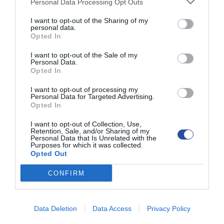
Personal Data Processing Opt Outs
αφαίρεση του γαστρικού μπαλονιού.
I want to opt-out of the Sharing of my
Ανάρρωση και
personal data.
Opted In
αποτελεσματικότητα
I want to opt-out of the Sale of my
Με την τοποθέτηση ενδογαστρικού
Personal Data.
μπαλονιού επιτυγχάνουμε απώλεια βάρους
Opted In
10-25 κιλών τουλάχιστον, που μπορεί να
I want to opt-out of processing my
φτάσει στο διπλάσιο με σωστή διαιτολογική
Personal Data for Targeted Advertising.
παρακολούθηση. Το μπαλόνι αφαιρείται μετά
Opted In
από 6-12 μήνες, με επανάληψη της
I want to opt-out of Collection, Use,
γαστροσκόπησης. Σημαντική για τη
Retention, Sale, and/or Sharing of my
μακροχρόνια διατήρηση της απώλειας βάρους,
Personal Data that Is Unrelated with the
Purposes for which it was collected.
είναι η διαιτολογική παρακολούθηση ως και 2
Opted Out
χρόνια μετά την αφαίρεση του μπαλονιού,
καθώς μελέτες δείχνουν πιθανή
CONFIRM
επαναπρόσληψη βάρους μετά την αφαίρεσή
του. Η ιδανική εφαρμογή του ενδοσκοπικού
ενδογαστρικού δακτυλίου είναι η προσωρινή
Data Deletion
Data Access
Privacy Policy
τοποθέτηση, ως προετοιμασία για χειρουργική