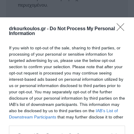
περιεχομένου.
drkourkoulos.gr -
Do Not Process My Personal
Information
If you wish to opt-out of the sale, sharing to third parties, or
processing of your personal or sensitive information for
Μετά την επέμβαση
targeted advertising by us, please use the below opt-out
Τι αγωγή λαμβάνεται μετά
section to confirm your selection. Please note that after your
opt-out request is processed you may continue seeing
το γαστρικό μπαλόνι
interest-based ads based on personal information utilized by
Οι περισσότεροι ασθενείς επιστρέφουν στο
us or personal information disclosed to third parties prior to
σπίτι λίγη ώρα μετά την τοποθέτηση του
your opt-out. You may separately opt-out of the further
disclosure of your personal information by third parties on the
γαστρικού μπαλονιού. Μπορεί να υπάρχει
IAB’s list of downstream participants. This information may
πόνος στο στομάχι ή τάση για εμετό, που
also be disclosed by us to third parties on the
IAB’s List of
αντιμετωπίζονται με τα αντίστοιχα
Downstream Participants
that may further disclose it to other
αναλγητικά, αντιόξινα και αντιεμετικά
third parties.
φάρμακα. Πολύ σπάνια τα συμπτώματα μπορεί
να είναι τόσο έντονα που να χρειαστεί