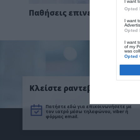
I want t
Opted 
Παθήσεις επινεφριδίων
I want 
Advertis
Opted 
I want t
of my P
was col
Opted 
Κλείστε ραντεβού
Πατήστε εδώ για επικοινωνήσετε με
τον ιατρό μέσω τηλεφώνου, viber ή
φόρμας email.