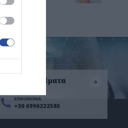
νός
Επείγοντα θέματα
ΕΠΙΚΟΙΝΩΝΙΑ
+30 6996222585