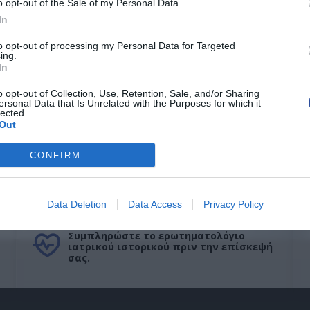
o opt-out of the Sale of my Personal Data.
In
Παθήσεις Σπλη
to opt-out of processing my Personal Data for Targeted
ing.
In
o opt-out of Collection, Use, Retention, Sale, and/or Sharing
ersonal Data that Is Unrelated with the Purposes for which it
lected.
Out
CONFIRM
Ιατρικό Ιστορικό
Data Deletion
Data Access
Privacy Policy
Συμπληρώστε το ερωτηματολόγιο
ιατρικού ιστορικού πριν την επίσκεψή
σας.