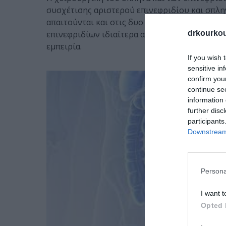
συσχέτισης αριστερού επινεφριδίου και σπλην
απαιτούνται και στις δυο περιπτώσεις. Η ανατ
επινεφριδίων ιδιαίτερα απαιτητικές. Η πιθα
drkourkou
εμπειρία.
If you wish 
sensitive in
confirm you
continue se
information 
further disc
participants
Downstream 
Persona
I want t
Opted 