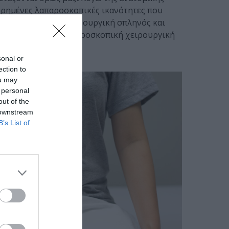
χωρημένες λαπαροσκοπικές ικανότητες που
όργανα, κάνουν τη χειρουργική σπληνός και
λη εξειδικευμένη λαπαροσκοπική χειρουργική
sonal or
ection to
ou may
 personal
out of the
 downstream
B’s List of