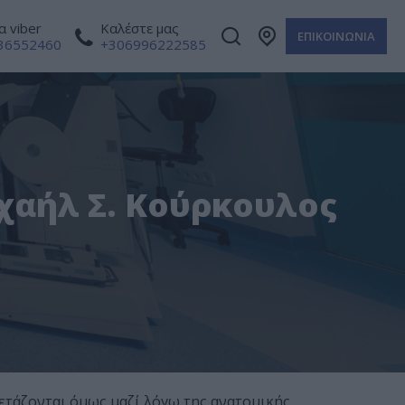
 viber
Καλέστε μας
ΕΠΙΚΟΙΝΩΝΙΑ
36552460
+306996222585
ιχαήλ Σ. Κούρκουλος
ξετάζονται όμως μαζί λόγω της ανατομικής