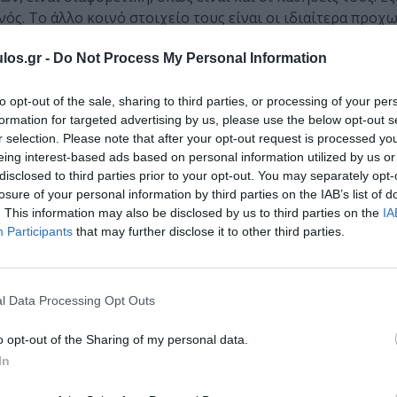
ός. Το άλλο κοινό στοιχείο τους είναι οι ιδιαίτερα προ
ομικές συσχετίσεις τους με μεγάλα αγγεία και σημαντικά 
νότητα σοβαρών αιμορραγιών και επιπλοκών, απαιτεί μεγά
los.gr -
Do Not Process My Personal Information
to opt-out of the sale, sharing to third parties, or processing of your per
formation for targeted advertising by us, please use the below opt-out s
r selection. Please note that after your opt-out request is processed y
eing interest-based ads based on personal information utilized by us or
disclosed to third parties prior to your opt-out. You may separately opt-
losure of your personal information by third parties on the IAB’s list of
. This information may also be disclosed by us to third parties on the
IA
Participants
that may further disclose it to other third parties.
l Data Processing Opt Outs
o opt-out of the Sharing of my personal data.
In