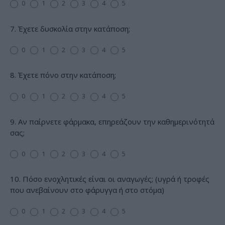
0
1
2
3
4
5
7. Έχετε δυσκολία στην κατάποση;
0
1
2
3
4
5
8. Έχετε πόνο στην κατάποση;
0
1
2
3
4
5
9. Αν παίρνετε φάρμακα, επηρεάζουν την καθημερινότητά
σας;
0
1
2
3
4
5
10. Πόσο ενοχλητικές είναι οι αναγωγές; (υγρά ή τροφές
που ανεβαίνουν στο φάρυγγα ή στο στόμα)
0
1
2
3
4
5