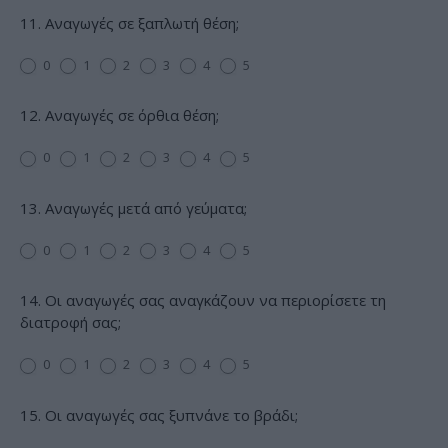
11. Αναγωγές σε ξαπλωτή θέση;
0
1
2
3
4
5
12. Αναγωγές σε όρθια θέση;
0
1
2
3
4
5
13. Αναγωγές μετά από γεύματα;
0
1
2
3
4
5
14. Οι αναγωγές σας αναγκάζουν να περιορίσετε τη
διατροφή σας;
0
1
2
3
4
5
15. Οι αναγωγές σας ξυπνάνε το βράδι;