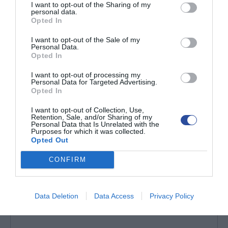
I want to opt-out of the Sharing of my
Πόσες φορές σηκώνεστε το βράδι για να ουρήσετε;
personal data.
Opted In
I want to opt-out of the Sale of my
Personal Data.
Opted In
ΧΕΙΡΟΥΡΓΙΚΕΣ ΕΠΕΜΒΑΣΕΙΣ
I want to opt-out of processing my
*
Personal Data for Targeted Advertising.
Opted In
I want to opt-out of Collection, Use,
Retention, Sale, and/or Sharing of my
Περιγράψτε είδος επέμβασης, χρονολογία,
Personal Data that Is Unrelated with the
Purposes for which it was collected.
νοσοκομείο και έκβαση-επιπλοκές
Opted Out
1.
CONFIRM
Data Deletion
Data Access
Privacy Policy
2.