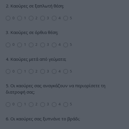
2. Καούρες σε ξαπλωτή θέση;
0
1
2
3
4
5
3. Καούρες σε όρθια θέση;
0
1
2
3
4
5
4. Καούρες μετά από γεύματα;
0
1
2
3
4
5
5. Οι καούρες σας αναγκάζουν να περιορίσετε τη
διατροφή σας;
0
1
2
3
4
5
6. Οι καούρες σας ξυπνάνε το βράδι;