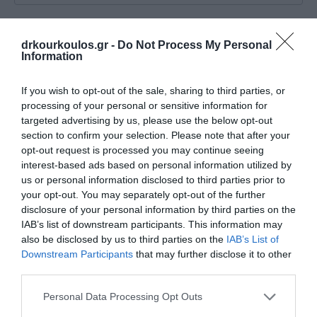
Είχατε επιπλοκές στην εγκυμοσύνη;
drkourkoulos.gr -
Do Not Process My Personal
Information
Πριν πόσο καιρό είχατε τελευταία φυσιολογική περίοδο;
If you wish to opt-out of the sale, sharing to third parties, or
processing of your personal or sensitive information for
targeted advertising by us, please use the below opt-out
section to confirm your selection. Please note that after your
opt-out request is processed you may continue seeing
ΓΙΑ ΑΝΔΡΕΣ
interest-based ads based on personal information utilized by
us or personal information disclosed to third parties prior to
Έχετε γνωστά προβλήματα με τον προστάτη;
your opt-out. You may separately opt-out of the further
disclosure of your personal information by third parties on the
IAB’s list of downstream participants. This information may
also be disclosed by us to third parties on the
IAB’s List of
Έχετε δυσκολίες στην ούρηση; (δυσκολία έναρξης, ούρηση
Downstream Participants
that may further disclose it to other
σε σταγόνες, αίσθημα ατελούς ούρησης κτλ)
third parties.
Personal Data Processing Opt Outs