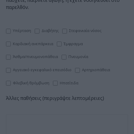
πάσχετε, παίρνετε αγωγή, ή έχετε νοσηλευθεί στο
παρελθόν.
Υπέρταση
Διαβήτης
Στεφανιαία νόσος
Καρδιακή ανεπάρκεια
Έμφραγμα
Άσθμα/πνευμονοπάθεια
Πνευμονία
Αγγειακό εγκεφαλικό επεισόδιο
Αρτηριοπάθεια
Φλεβική θρόμβωση
Ηπατίτιδα
Άλλες παθήσεις (περιγράψτε λεπτομέρειες)