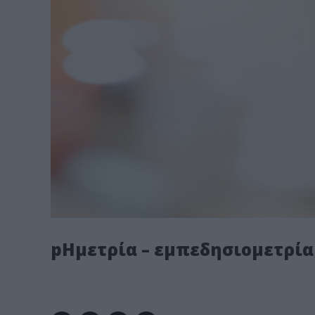
pHμετρία – εμπεδησιομετρία