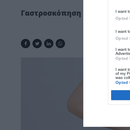
Γαστροσκόπηση
I want t
Opted 
I want t
Opted 
I want 
Advertis
Opted 
I want t
of my P
was col
Opted 