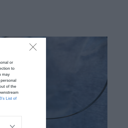
sonal or
ection to
ou may
 personal
out of the
 downstream
B’s List of