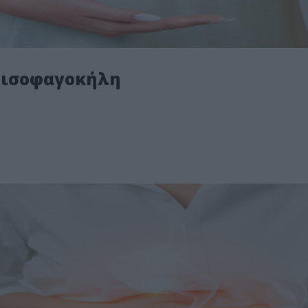
οισοφαγοκήλη