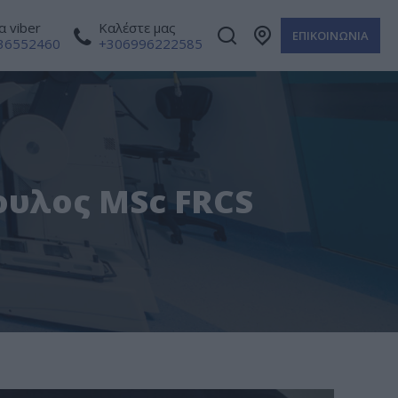
 viber
Καλέστε μας
ΕΠΙΚΟΙΝΩΝΙΑ
36552460
+306996222585
κουλος MSc FRCS