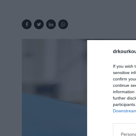
drkourkou
If you wish 
sensitive in
confirm you
continue se
information 
further disc
participants
Downstream 
Persona