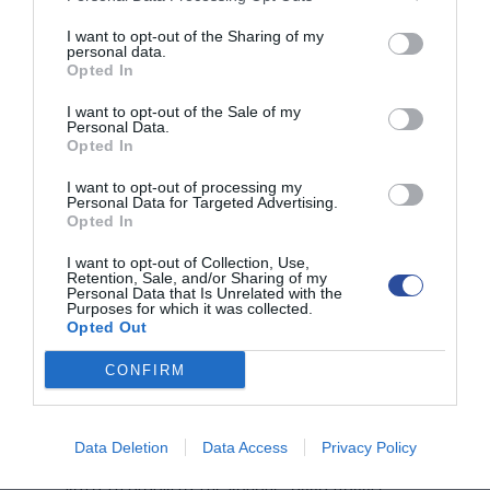
τον τρόπο να οδηγήσουν έναν υπέρβαρο
στην εμφάνιση παχυσαρκίας ως νόσου.
I want to opt-out of the Sharing of my
personal data.
Opted In
I want to opt-out of the Sale of my
Personal Data.
Opted In
I want to opt-out of processing my
Personal Data for Targeted Advertising.
Opted In
I want to opt-out of Collection, Use,
Retention, Sale, and/or Sharing of my
Personal Data that Is Unrelated with the
Purposes for which it was collected.
Opted Out
CONFIRM
Άλλοι Παράγοντες
Data Deletion
Data Access
Privacy Policy
Εγκυμοσύνη
: Η πρόσληψη βάρους είναι κοινή
κατά τη διάρκεια της κύησης, αλλά πολλές