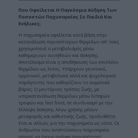
Που Οφείλεται Η Παγκόσμια Αύξηση Των
Ποσοστών Παχυσαρκίας Σε Παιδιά Και
Ενήλικες;
Η παχυσαρκία οφείλεται κατά βάση στην
κατανάλωση περισσότερων θερμίδων απ’ όσες
χρησιμοποιεί ο μεταβολισμός μέσω
καθημερινών συνηθειών και άσκησης.
Αποτέλεσμα είναι η αποθήκευση των επιπλέον
θερμίδων ως λίπος. Υπάρχουν γενετικοί,
ορμονικοί, μεταβολικοί αλλά και ψυχολογικοί
παράγοντες που καθορίζουν το σωματικό
βάρος. Ο μοντέρνος τρόπος ζωής, με
υπερκατανάλωση θερμίδων μέσω λιπαρών
τροφών και
fast
food
, σε συνδυασμό με την
έλλειψη άσκησης λόγω χρήσης μέσων
μεταφοράς και καθιστικής ζωής, προδιαθέτει
έτσι κι αλλιώς για την παχυσαρκία ως νόσο. Οι
άνθρωποι που αναπτύσσουν παχυσαρκία
μπορεί να έχουν ανάγκη περισσότερες