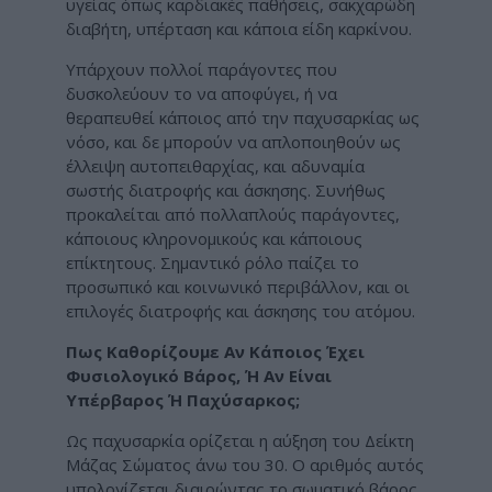
υγείας όπως καρδιακές παθήσεις, σακχαρώδη
διαβήτη, υπέρταση και κάποια είδη καρκίνου.
Υπάρχουν πολλοί παράγοντες που
δυσκολεύουν το να αποφύγει, ή να
θεραπευθεί κάποιος από την παχυσαρκίας ως
νόσο, και δε μπορούν να απλοποιηθούν ως
έλλειψη αυτοπειθαρχίας, και αδυναμία
σωστής διατροφής και άσκησης. Συνήθως
προκαλείται από πολλαπλούς παράγοντες,
κάποιους κληρονομικούς και κάποιους
επίκτητους. Σημαντικό ρόλο παίζει το
προσωπικό και κοινωνικό περιβάλλον, και οι
επιλογές διατροφής και άσκησης του ατόμου.
Πως Καθορίζουμε Αν Κάποιος Έχει
Φυσιολογικό Βάρος, Ή Αν Είναι
Υπέρβαρος Ή Παχύσαρκος;
Ως παχυσαρκία ορίζεται η αύξηση του Δείκτη
Μάζας Σώματος άνω του 30. Ο αριθμός αυτός
υπολογίζεται διαιρώντας το σωματικό βάρος