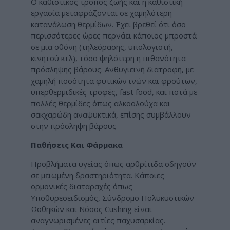
Ο καθιστικός τρόπος ζωής και η καθιστική
εργασία μεταφράζονται σε χαμηλότερη
κατανάλωση θερμίδων. Έχει βρεθεί ότι όσο
περισσότερες ώρες περνάει κάποιος μπροστά
σε μια οθόνη (τηλεόρασης, υπολογιστή,
κινητού κτλ), τόσο ψηλότερη η πιθανότητα
πρόσληψης βάρους. Ανθυγιεινή διατροφή, με
χαμηλή ποσότητα φυτικών ινών και φρούτων,
υπερθερμιδικές τροφές, fast food, και ποτά με
πολλές θερμίδες όπως αλκοολούχα και
σακχαρώδη αναψυκτικά, επίσης συμβάλλουν
στην πρόσληψη βάρους
Παθήσεις Και Φάρμακα
Προβλήματα υγείας όπως αρθρίτιδα οδηγούν
σε μειωμένη δραστηριότητα. Κάποιες
ορμονικές διαταραχές όπως
Υποθυρεοειδισμός, Σύνδρομο Πολυκυστικών
Ωοθηκών και Νόσος Cushing είναι
αναγνωρισμένες αιτίες παχυσαρκίας.