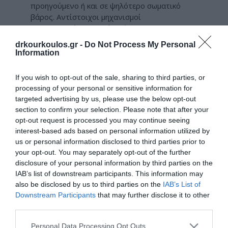
προηγούμενο ή και σε ψηλότερο σωματικό
βάρος. Αντίστοιχοι μηχανισμοί
ενεργοποιούνται μετά από οποιοδήποτε
τραύμα, ασθένεια, ή άλλη στρεσογόνο για το
drkourkoulos.gr -
Do Not Process My Personal
σώμα κατάσταση. Αυτός είναι ο λόγος που
Information
είναι τόσο δύσκολη να θεραπευθεί η
παχυσαρκία ως νόσος.
If you wish to opt-out of the sale, sharing to third parties, or
processing of your personal or sensitive information for
Δίαιτες
targeted advertising by us, please use the below opt-out
section to confirm your selection. Please note that after your
Όσο κι αν φαίνεται παράξενο, είναι πολύ
opt-out request is processed you may continue seeing
γνωστό στους Χειρουργούς Παχυσαρκίας το
interest-based ads based on personal information utilized by
φαινόμενο της δίαιτας γιο-γιο (yo-yo dieting).
us or personal information disclosed to third parties prior to
Οι υποθερμιδικές δίαιτες οδηγούν σε
your opt-out. You may separately opt-out of the further
επιβράδυνση του μεταβολισμού. Το τέλος της
disclosure of your personal information by third parties on the
δίαιτας σημαίνει επιστροφή στην
IAB’s list of downstream participants. This information may
προηγούμενη διατροφή με μειωμένο
also be disclosed by us to third parties on the
IAB’s List of
μεταβολισμό, και συχνά συνοδεύεται από
Downstream Participants
that may further disclose it to other
ταχεία επαναπρόσληψη περισσότερου βάρους
third parties.
απ’ όσο είχε προηγουμένως απωλεσθεί.
Επαναλαμβανόμενες δίαιτες μπορούν μ αυτό
Personal Data Processing Opt Outs