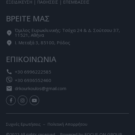
ΕΞΕΙΔΙΚΕΥΣΗ
|
ΠΑΘΗΣΕΙΣ
|
ΕΠΕΜΒΑΣΕΙΣ
ΒΡΕΙΤΕ ΜΑΣ
Όμιλος Ευρωκλινικής: Τσόχα 24 & Δ. Σούτσου 37,
11521, Αθήνα
Ι. Μεταξά 3, 85100, Ρόδος
ΕΠΙΚΟΙΝΩΝΙΑ
+30 6996222585
+30 6936552460
drkourkoulos@gmail.com
Συχνές Ερωτήσεις –
Πολιτική Απορρήτου
©2022 All rights reserved – Powered by
FOCUS ON GROUP