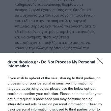
καθημερινής κατανάλωσης θερμίδων με
άσκηση. Συχνά έχουν επίσης απευθυνθεί και
σε ψυχολόγο για τον ίδιο λόγο. Η προσέγγιση
του ειδικού στην Ιατρική και Χειρουργική
Απώλεια Βάρους έχει πολλά πλεονεκτήματα. Ο
εξειδικευμένος γιατρός μπορεί να κατανοήσει
και να αντιμετωπίσει καλύτερα
συνυπάρχοντα προβλήματα που μπορεί να
κάνουν την αλλαγή τρόπου ζωής πολύ πιο
δύσκολη. Π.χ. είναι πολύ σημαντικό το
περπάτημα στην απώλεια βάρους, όμως ένας
drkourkoulos.gr -
Do Not Process My Personal
παχύσαρκος με οστεοαρθρίτιδα στα πόδια θα
Information
δυσκολεύεται πολύ να περπατήσει.
If you wish to opt-out of the sale, sharing to third parties, or
Αντίστοιχα, άλλα προβλήματα υγείας μπορεί
processing of your personal or sensitive information for
να δυσκολέψουν την αλλαγή συμπεριφοράς.
targeted advertising by us, please use the below opt-out
Όπου είναι απαραίτητο, ο πάσχοντας μπορεί
section to confirm your selection. Please note that after your
να παραπεμφθεί ξανά στον διαιτολόγο ή στον
opt-out request is processed you may continue seeing
ψυχολόγο, ως συμπληρωματικό μέτρο στην
interest-based ads based on personal information utilized by
υπόλοιπη αγωγή.
us or personal information disclosed to third parties prior to