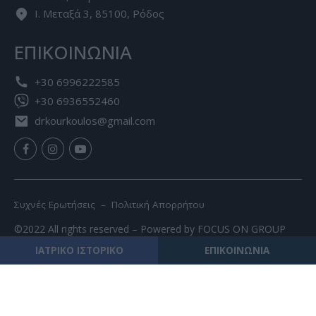
Ι. Μεταξά 3, 85100, Ρόδος
ΕΠΙΚΟΙΝΩΝΙΑ
+30 6996222585
+30 6936552460
drkourkoulos@gmail.com
Συχνές Ερωτήσεις –
Πολιτική Απορρήτου
©2022 All rights reserved – Powered by
FOCUS ON GROUP
ΙΑΤΡΙΚΟ ΙΣΤΟΡΙΚΟ
ΕΠΙΚΟΙΝΩΝΙΑ