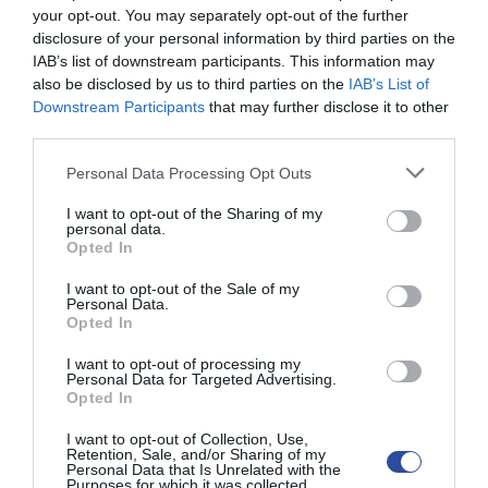
your opt-out. You may separately opt-out of the further
Φαρμακευτική Θεραπεία:
disclosure of your personal information by third parties on the
Υπάρχουν αυτή τη στιγμή στην Ελλάδα 2 νέα
IAB’s list of downstream participants. This information may
φαρμακευτικά σκευάσματα με έγκριση για
also be disclosed by us to third parties on the
IAB’s List of
ιατρική απώλεια βάρους
Downstream Participants
that may further disclose it to other
third parties.
Ο συνδυασμός
Ναλτρεξόνης και
Βουπροπιονικού
, και τα δυο ασφαλή φάρμακα
Personal Data Processing Opt Outs
που χρησιμοποιούνται για δεκαετίες, είναι
I want to opt-out of the Sharing of my
πολύ αποτελεσματικός στη βελτίωση κακών
personal data.
διατροφικών συνηθειών. Ο συγκεκριμένος
Opted In
συνδυασμός δρα στα κέντρα ανταμοιβής του
εγκεφάλου, και αλλάζει τον τρόπο με τον
I want to opt-out of the Sale of my
Personal Data.
οποίο ο πάσχοντας αποζητά αλλά και
Opted In
αντιλαμβάνεται την ανταμοιβή που παίρνει
από το φαγητό. Είναι ιδιαίτερα
I want to opt-out of processing my
Personal Data for Targeted Advertising.
αποτελεσματικός σε άτομα που
Opted In
καταναλώνουν τροφές υψηλής θερμιδικής
αξίας όπως γλυκά και υδατάνθρακες. Το
I want to opt-out of Collection, Use,
Retention, Sale, and/or Sharing of my
αποτέλεσμα είναι η μείωση της όρεξης, με
Personal Data that Is Unrelated with the
μεγάλη μείωση των τσιμπολογημάτων που
Purposes for which it was collected.