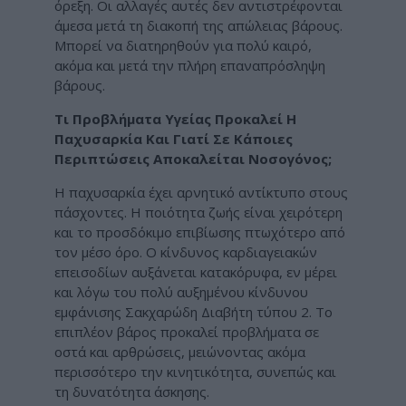
όρεξη. Οι αλλαγές αυτές δεν αντιστρέφονται
άμεσα μετά τη διακοπή της απώλειας βάρους.
Μπορεί να διατηρηθούν για πολύ καιρό,
ακόμα και μετά την πλήρη επαναπρόσληψη
βάρους.
Τι Προβλήματα Υγείας Προκαλεί Η
Παχυσαρκία Και Γιατί Σε Κάποιες
Περιπτώσεις Αποκαλείται Νοσογόνος;
Η παχυσαρκία έχει αρνητικό αντίκτυπο στους
πάσχοντες. Η ποιότητα ζωής είναι χειρότερη
και το προσδόκιμο επιβίωσης πτωχότερο από
τον μέσο όρο. Ο κίνδυνος καρδιαγειακών
επεισοδίων αυξάνεται κατακόρυφα, εν μέρει
και λόγω του πολύ αυξημένου κίνδυνου
εμφάνισης Σακχαρώδη Διαβήτη τύπου 2. Το
επιπλέον βάρος προκαλεί προβλήματα σε
οστά και αρθρώσεις, μειώνοντας ακόμα
περισσότερο την κινητικότητα, συνεπώς και
τη δυνατότητα άσκησης.