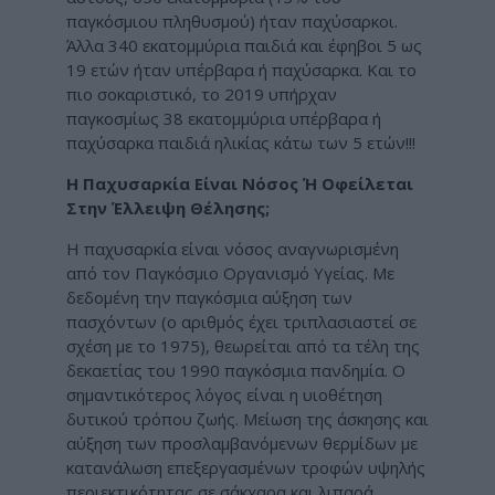
παγκόσμιου πληθυσμού) ήταν παχύσαρκοι.
Άλλα 340 εκατομμύρια παιδιά και έφηβοι 5 ως
19 ετών ήταν υπέρβαρα ή παχύσαρκα. Και το
πιο σοκαριστικό, το 2019 υπήρχαν
παγκοσμίως 38 εκατομμύρια υπέρβαρα ή
παχύσαρκα παιδιά ηλικίας κάτω των 5 ετών!!!
Η Παχυσαρκία Είναι Νόσος Ή Οφείλεται
Στην Έλλειψη Θέλησης;
Η παχυσαρκία είναι νόσος αναγνωρισμένη
από τον Παγκόσμιο Οργανισμό Υγείας. Με
δεδομένη την παγκόσμια αύξηση των
πασχόντων (ο αριθμός έχει τριπλασιαστεί σε
σχέση με το 1975), θεωρείται από τα τέλη της
δεκαετίας του 1990 παγκόσμια πανδημία. Ο
σημαντικότερος λόγος είναι η υιοθέτηση
δυτικού τρόπου ζωής. Μείωση της άσκησης και
αύξηση των προσλαμβανόμενων θερμίδων με
κατανάλωση επεξεργασμένων τροφών υψηλής
περιεκτικότητας σε σάκχαρα και λιπαρά.