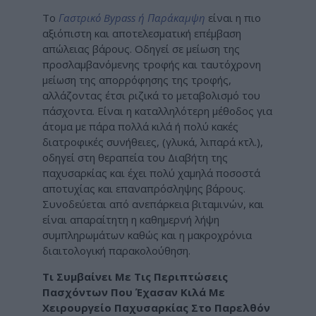
Το
Γαστρικό Bypass ή Παράκαμψη
είναι η πιο
αξιόπιστη και αποτελεσματική επέμβαση
απώλειας βάρους. Οδηγεί σε μείωση της
προσλαμβανόμενης τροφής και ταυτόχρονη
μείωση της απορρόφησης της τροφής,
αλλάζοντας έτσι ριζικά το μεταβολισμό του
πάσχοντα. Είναι η καταλληλότερη μέθοδος για
άτομα με πάρα πολλά κιλά ή πολύ κακές
διατροφικές συνήθειες, (γλυκά, λιπαρά κτλ.),
οδηγεί στη θεραπεία του Διαβήτη της
παχυσαρκίας και έχει πολύ χαμηλά ποσοστά
αποτυχίας και επαναπρόσληψης βάρους.
Συνοδεύεται από ανεπάρκεια βιταμινών, και
είναι απαραίτητη η καθημερνή λήψη
συμπληρωμάτων καθώς και η μακροχρόνια
διαιτολογική παρακολούθηση.
Τι Συμβαίνει Με Τις Περιπτώσεις
Πασχόντων Που Έχασαν Κιλά Με
Χειρουργείο Παχυσαρκίας Στο Παρελθόν