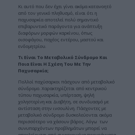
Κι αυτό που δεν έχει γίνει ακόμα κατανοητό
από τον γενικό πληθυσμό, είναι ότι η
παχυσαρκία αποτελεί πολύ σημαντικό
επιβαρυντικό παράγοντα για ανάπτυξη
διαφόρων μορφών καρκίνου, όπως
οισοφάγου, παχέος εντέρου, μαστού και
ενδομητρίου.
Τι Είναι Το Μεταβολικό Σύνδρομο Και
Ποια Είναι Η Σχέση Του Με Την
Παχυσαρκία;
Πολλοί παχύσαρκοι πάσχουν από μεταβολικό
σύνδρομο. Χαρακτηρίζεται από κεντρικού
τύπου παχυσαρκία, υπέρταση, ψηλή
χοληστερίνη και Διαβήτη, σε συνδυασμό με
αντίσταση στην ινσουλίνη. Πάσχοντες με
μεταβολικό σύνδρομο δυσκολεύονται ακόμα
περισσότερο να χάσουν βάρος. Λόγω των
συνυπαρχόντων προβλημάτων μπορεί να
αποκλείονται από συγκεκριμένα προγράμματα