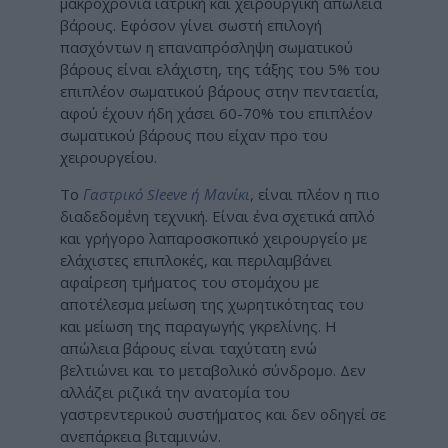
μακροχρόνια ιατρική και χειρουργική απώλεια
βάρους. Εφόσον γίνει σωστή επιλογή
πασχόντων η επαναπρόσληψη σωματικού
βάρους είναι ελάχιστη, της τάξης του 5% του
επιπλέον σωματικού βάρους στην πενταετία,
αφού έχουν ήδη χάσει 60-70% του επιπλέον
σωματικού βάρους που είχαν προ του
χειρουργείου.
Το
Γαστρικό Sleeve ή Μανίκι
, είναι πλέον η πιο
διαδεδομένη τεχνική. Είναι ένα σχετικά απλό
και γρήγορο λαπαροσκοπικό χειρουργείο με
ελάχιστες επιπλοκές, και περιλαμβάνει
αφαίρεση τμήματος του στομάχου με
αποτέλεσμα μείωση της χωρητικότητας του
και μείωση της παραγωγής γκρελίνης. Η
απώλεια βάρους είναι ταχύτατη ενώ
βελτιώνει και το μεταβολικό σύνδρομο. Δεν
αλλάζει ριζικά την ανατομία του
γαστρεντερικού συστήματος και δεν οδηγεί σε
ανεπάρκεια βιταμινών.